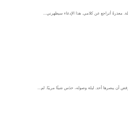
لة. معذرةً أتراجع عن كلامي. هذا الإدعاء سيظهرني…
فض أن يبصرها أحد. ليلة وصوله، حدَس شيئًا مريبًا. لم…