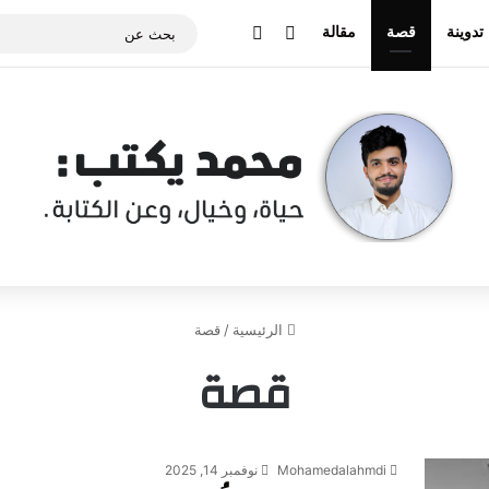
‫X
انستقرام
Email
تدوينة
قصة
مقالة
الرئيسية
/
قصة
قصة
Mohamedalahmdi
نوفمبر 14, 2025