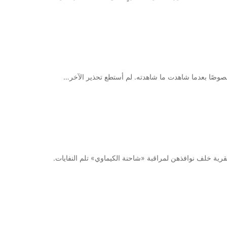
ية خلف نوافذهن لمراقبة «شاحنة الكيماوي» تلم النفايات.