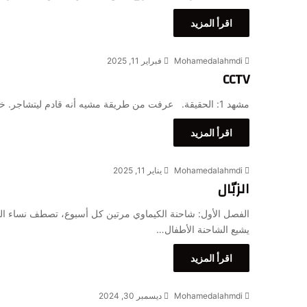
اقرأ المزيد
Mohamedalahmdi
فبراير 11, 2025
CCTV
مشهد 1: الحقيقة. عرفت من طريقة مشيه أنه قادم ليتشاجر. خصوصًا بعدما شاهدت ما شاهدته. لم أستطع تحذير الآخر…
اقرأ المزيد
Mohamedalahmdi
يناير 11, 2025
الزبّال
الفصل الأول: شاحنة الكيماوي مرتين كل أسبوع، تصطف نساء القر
يشيع الشاحنة الأطفال…
اقرأ المزيد
Mohamedalahmdi
ديسمبر 30, 2024