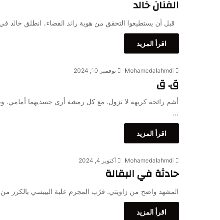
الفنان خالد
قبل أن يستطيعوا التحقق من هوية رائد الفضاء، انطلق خالد في 
اقرأ المزيد
Mohamedalahmdi
نوفمبر 10, 2024
ق. ق
أشم رائحة كريهة لا تزول. مع كل رمشة أرى جسديهما أمامي. وص
…
اقرأ المزيد
Mohamedalahmdi
أكتوبر 4, 2024
حادثة في البقالة
المشهد واضح من زاويتي. قرّب المجرم علبة البيبسي بالكرز من 
اقرأ المزيد