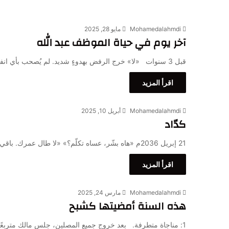
Mohamedalahmdi
مايو 28, 2025
آخر يوم في حياة الموظف عبد الله
قبل 3 سنوات «لا» خرج الرفض بهدوءٍ شديد. لم يُصحب بأي انفعالات معتادة. لا تشنّج، لا يأس، لا خوف…
اقرأ المزيد
Mohamedalahmdi
أبريل 10, 2025
كدّاد
21 إبريل 2036م «هاه بشّر، عساه تكلّم؟» «لا طال عمرك. باقي وجهه أبيض كما شعره ولسانه معقود كما عقد منفوث…
اقرأ المزيد
Mohamedalahmdi
مارس 24, 2025
هذه السنة أمضيتها كشبح
1: مناجاة متطرفة. بعد خروج جميع المصلين، جلس مالك متربعًا، على حضنه صورةٌ مطبوعة لمنزلٍ يجمع المال ليشتريه يومًا…