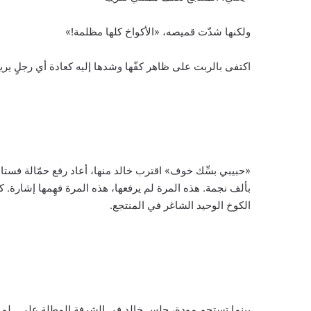
ولكنها شدّت قميصه، «الأكواخ كلها مظلمة!»
اكتفى بالربت على ظاهر كفّها وشدها إليه كعادة أي رجلٍ يريد
«حبيبي بسِّك خوف» اقترب خالد منها، أعاد رفع حمّالة فس
الكوخ الوحيد الشاغر في المنتجع.
بينما تستحم مودة، جلس خالد في الشرفة المطلة على.. لم يكن