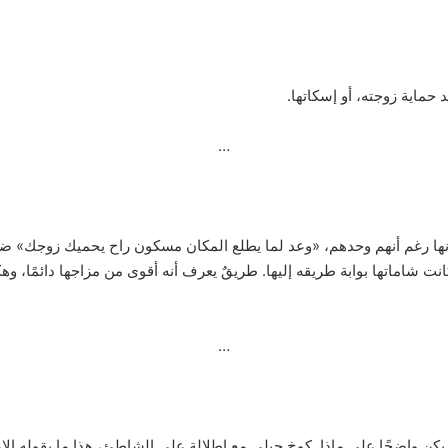
 حماية زوجته، أو إسكاتها.
…
تانها رغم أنهم وحدهم، «وعد لما يطلع المكان مسكون راح يحميك زوجك» 
…
 واضحًا على ماذا. كوخ جبلي مع إطلالة على الشاطئ، هذا ما يقوله الإعلان