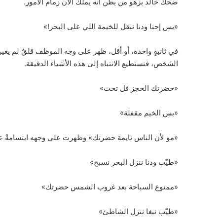
ضحك خالد بزهو من يظن أنه يملك الآن زمام الأمور.
«بس إحنا ودنا ننقل للخيمة اللي على البحر!»
في ثانيةٍ واحدة، أو أقل، ظهر على وجه الموظف قلقٌ لم يغير
الشخص، فنستطيع الانتباه إلى هذه الأشياء الدقيقة.
«حضرتك الحجز فل تحت»
«بس الخيم مقفلة»
«مو لأن الناس نايمة حضرتك» وظهرت على وجهه ابتسامةٌ عادية
«طيّب ودنا ننزل البحر نسبح»
«ممنوع السباحة بعد غروب الشمس حضرتك»
«طيّب نبغا ننزل الشاطئ»