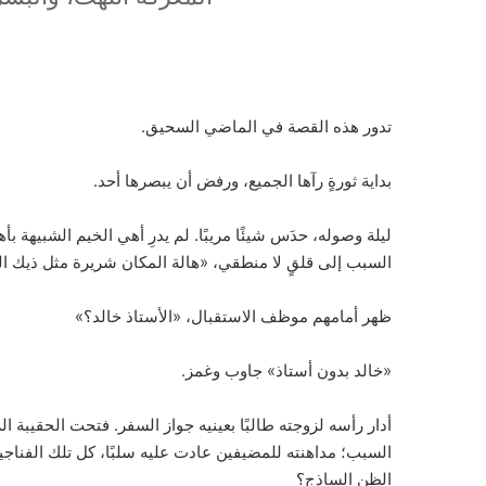
تدور هذه القصة في الماضي السحيق.
بداية ثورةٍ رآها الجميع، ورفض أن يبصرها أحد.
ليلة وصوله، حدَس شيئًا مريبًا. لم يدرِ أهي الخيم الشبيهة 
السبب إلى قلقٍ لا منطقي، «هالة المكان شريرة مثل ذيك الر
ظهر أمامهم موظف الاستقبال، «الأستاذ خالد؟»
«خالد بدون أستاذ» جاوب وغمز.
أدار رأسه لزوجته طالبًا بعينيه جواز السفر. فتحت الحقيبة ا
السبب؛ مداهنته للمضيفين عادت عليه سلبًا، كل تلك الفناج
الظن الساذج؟