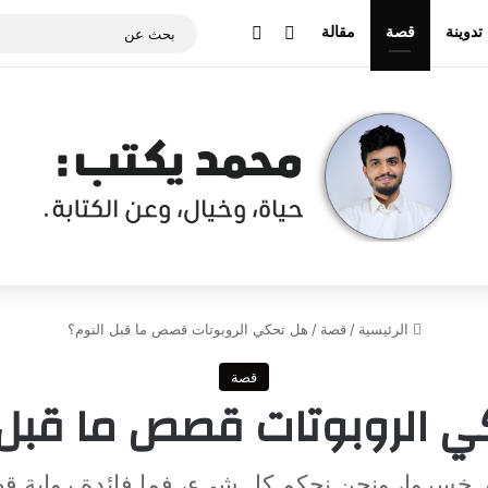
‫X
انستقرام
Email
تدوينة
قصة
مقالة
الرئيسية
/
قصة
/
هل تحكي الروبوتات قصص ما قبل النوم؟
قصة
 الروبوتات قصص ما قبل 
ر خسروا، ونحن نحكم كل شيء، فما فائدة رواية ق