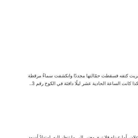
ضربت كتفه فسقطت حمّالتها مجددًا وانكشفت سماءٌ مرقطة
بألف نجمة. هذه المرة لم يرفعها، هذه المرة فهِمها إشارة. كانت شاماتها بوابة طريقه إليها. طريقٌ يعرف أنه أقوى من مزاجها دائمًا، وهكذا كانت الساعة الحادية عشر ليلًا دافئة في الكوخ رقم 3..
، أما عيناه فلا ترى معنى إلى ما تنظر إليه. امتدادٌ أسود