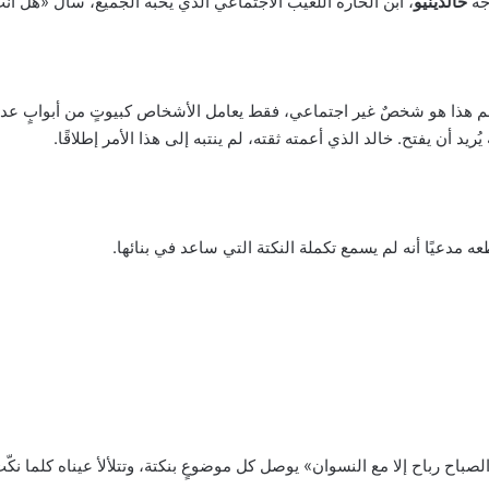
جه
خالدينيو
، ابن الحارة اللعيب الاجتماعي الذي يحبه الجميع، سأل «هل أ
غم هذا هو شخصٌ غير اجتماعي، فقط يعامل الأشخاص كبيوتٍ من أبوابٍ عديد
ُريد أن يفتح. خالد الذي أعمته ثقته، لم ينتبه إلى هذا الأمر إطلاقًا.
ه مدعيًا أنه لم يسمع تكملة النكتة التي ساعد في بنائها.
باح رباح إلا مع النسوان» يوصل كل موضوعٍ بنكتة، وتتلألأ عيناه كلما نكّ