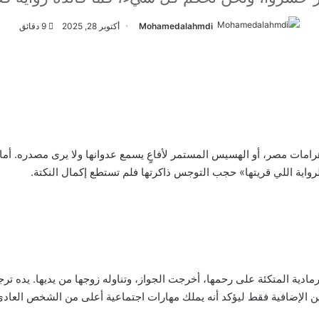
Mohamedalahmdi
أكتوبر 28, 2025
9 دقائق
بأهرامات مصر، أو الهسيس المستمر لأفاعٍ يسمع عدوانها ولا يرى مصدره. أما
واية اللي قريتها» حجب التوجس ذاكرتها فلم تستطع إكمال النكتة.
لرمادية المتكئة على رحمها، أخرجت الجواز، وتناوله زوجها من يديها. يده 
ين الإضافية فقط ليؤكد أنه يملك مهارات اجتماعية أعلى من الشخص العادي