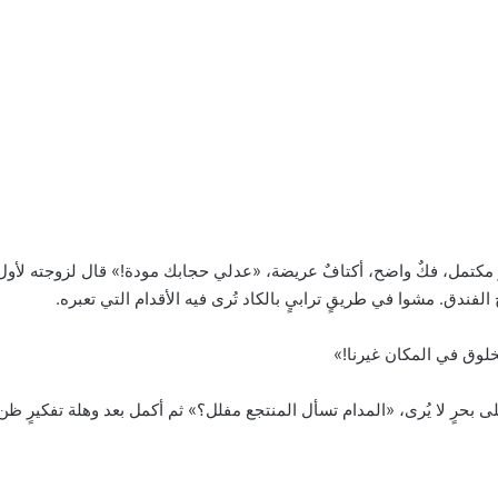
 مكتمل، فكٌ واضح، أكتافٌ عريضة، «عدلي حجابك مودة!» قال لزوجته لأول 
فندق. مشوا في طريقٍ ترابيٍ بالكاد تُرى فيه الأقدام التي تعبره.
خلوق في المكان غيرنا!»
حرٍ لا يُرى، «المدام تسأل المنتجع مفلل؟» ثم أكمل بعد وهلة تفكيرٍ ظ