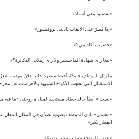
«تفضلوا معي أستاذ»
«إذا مصرّ على الألقاب ناديني بروفيسور»
«حضرتك أكاديمي؟»
«تبغا رأي شهادة الماجستير ولا رأي زملائي الدكاترة؟»
ما زال الموظف جامدًا، أحبط منظره خالد. ذقنٌ مهذبة، شعرٌ
الاستقبال التي تحجب الأكواخ الشبيهة بالأهرامات عن مخرج ال
«بست!» أبطأ خالد خطاه مستجيبًا لمناداة زوجته، «ما فيه م
«معلمي» نادى الموظف بصوتٍ تصدّى في المكان المطل على ب
الفطار بكير»
«يعني، المنتجع نصف ممتلي تقريبًا»