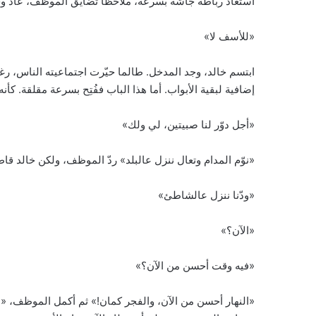
استعاد رباطة جأشه بسرعة، ملاحظًا تضايق الموظف، عاد و
«للأسف لا»
ابتسم خالد، وجد المدخل. طالما حيّرت اجتماعيته الناس، ر
إضافية لبقية الأبواب. أما هذا الباب ففُتِح بسرعة مقلقة. كأنه ي
«أجل دوّر لنا صبيتين، لي ولك»
«نوّم المدام وتعال ننزل عالبلد» ردّ الموظف، ولكن خالد قاطع
«ودّنا ننزل عالشاطئ»
«الآن؟»
«فيه وقت أحسن من الآن؟»
«النهار أحسن من الآن، والفجر كمان!» ثم أكمل الموظف، «الص