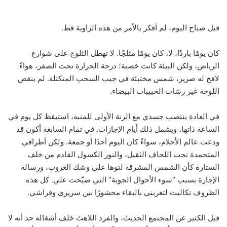
قبل صباح اليوم، لم أفكر بالأمر من هذه الزاوية قط.
كان يومًا باردًا، لا، كان يومًا مثلجًا. لا تهطل الثلوج على شوارع
الرياض، ولكن البيئة كانت خصبة؛ درجة الحرارة تحت الصفر، هواءٌ
لافح له صرير، شمس مختبئة في جيب السحب المتكتلة. لم ينقص
اللوحة غير رشات الحبيبات البيضاء.
في العادة ينتصب جسدي مع الرنة الأولى للمنبه، استيقظ كل يوم في
الساعة ذاتها، ويشمل ذلك أيام الإجازات. في تمام السابعة أكون قد
ودعت عالم الأحلام، سواءً كان اليوم أحدًا أو جمعة. ولكن أطرافي
المتجمدة تحت اللحاف الثقيل، والنور الكسول القادم من خلف
الستارة كأن الشمس المشرقة لتوها على وشك الغروب، ورسالة
الإجازة بسبب “سوء الأحوال الجوية” التي صبّحت علي. كل هذه
الظروف تكالبت لتغريني بالبقاء محشورًا بين سريري وفراشي.
قيل الكثير عن المجتمع الحديث، والفرد اللاهث خلف أشغاله حد أنه لا