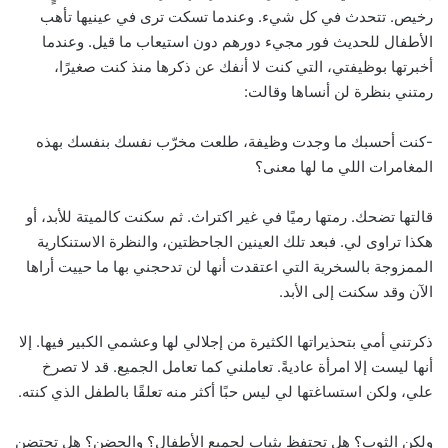
رخيص. تتحدث في كل شيء. وعندما تسكت ترى في عينيها تأهب
الأطفال للحديث فور مجيء دورهم دون استيعاب ما قيل. وعندما
أخبرتها بوظيفتي، التي كنت لا أنفك عن ذكرها منذ كنت صغيرًا،
رمتني بنظرة لن أنساها وقالت:
-كنت أحسبك ما وجدت وظيفة، طلعت مخرّب نفسك بنفسك بهذه
المغامرات اللي ما لها معنى؟
قالتها تضحك. رمتها رميًا في غير اكتراث. ثم سكنت كالميتة للأبد، أو
هكذا تراوى لي. فبعد تلك العينين الجاحظتين، والنظرة الاستنكارية
الممزوجة بالسخرية التي اعتقدت أنها لن تدحجني بها ما حييت أراها
الآن وقد سكنت إلى الأبد.
ذكرتني أمي بتحذيراتها الكثيرة من إجلالي لها وعشمي الكبير فيها. إلا
أنها ليست إلا امرأة عاديةً. تعاملني كما تعامل الجميع. قد لا تصرخ
علي، ولكن استساغتها لي ليس حبًا أكثر منه تعلقًا بالطفل الذي كنته.
ولكن الثوب؟ هل تحتفظ بثيابٍ لجميع الأطفال؟ والحضن؟ هل تحتضن