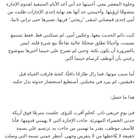
وحلوة المعشر معي. أحببتها حد أني أعد الأيام المتبقية لقدوم الإجازة
متشوقًا لرؤيتها. وأحببتني حد أنها بعد نهاية إحدى الإجازات طلبت من
أمي إحدى قمصاني لتبقى “ريحتي” قربها، تصبرها حتى تراني ثانيةً.
كنت دائم الحديث معها، وعكس أمي، لم تسكتني قط. فقط تستمع
بصمت، وأحيانًا تطلق ضحكةً عالية تفاعلًا مع شيءٍ قلته. ليس
بالضرورة أن يكون نكتة. وحتى لم تصرخ علي حينما أخبرها بموضوع
رغبتي بأن أتوظف كرسام حينما أكبر.
أما سبب موتها، فما زال طازجًا دافئًا، كجثة فارقت الحياة قبل
دقيقتين، لم يبرد في مخيلتي. أستطيع استحضار حدوثه بدل حكيه.
هذا ما حصل:
في يومٍ خريفي نادر، كحلمٍ أقرب للرؤى. جلست متربعًا فوق أريكة
جدتي الخضراء المهترئة. جاءت الإجازة التي لا يهمني قدومها، فأنا
للأسف موظف، بقدر ما تهمني من جاءت به. ترتسم علي بسمة
خفيفة لا يُلاحظها من لا يتفرس وجهي. أنتظر عمتي نسمة التي وصلت