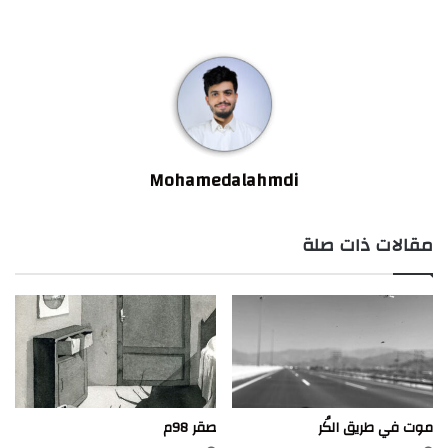
Mohamedalahmdi
مقالات ذات صلة
موت في طريق الكُر
صقر 98م