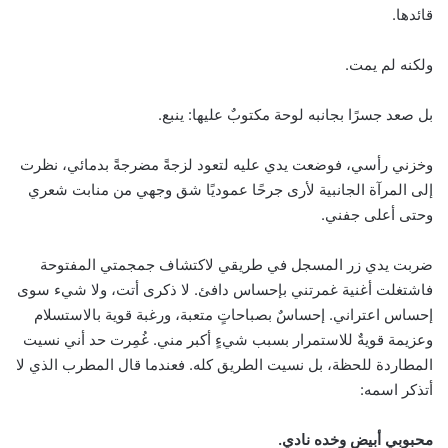
قائدها.
ولكنه لم يمت.
بل صعد جسرًا بجانبه لوحة مكتوبٌ عليها: ينبع.
وخزني رأسي، فوضعت يدي عليه لتعود لزجةً مضرجةً بدمائي، نظرت
إلى المرآة الجانبية لأرى جرحًا عموديًا شق وجهي من منابت شعري
وحتى أعلى جفني.
ضربت يدي زر المسجل في طريقي لاكتشاف جمجمتي المفتوحة
فاشتغلت أغنية غمرتني بإحساس دافئ. لا ذكرى أتت، ولا شيء سوى
إحساس اعتراني. إحساسٌ بصباحاتٍ متعبة، ورغبة قوية بالاستسلام
وعزيمة قويةٌ للاستمرار بسبب شيءٍ أكبر مني. غُمِرت حد أني نسيت
المطاردة للحظة، بل نسيت الطريق كله. فعندما قال المطرب الذي لا
أتذكر اسمه:
محبوبي أبيض وخده نادي.