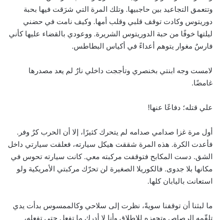
وتتعمق التجاعيد بين حاجبيها. وتلك المرة التي شرَقت فيها بحبة
دوريتوس وكادت توقف قلبي وقلب أمها. وكيف نامت في حضني
ليلتها خوفًا من حبة الدوريتوس الشريرة. ووعودي بالقضاء عليها كأني
فارسٌ مغوار يتوهم أعداءً في أكياس البطاطس.
لامست وجه ابنتي بخنصري وتأججت داخلي نارٌ لم يعد مصدرها
غامضًا.
علي قتله؛ دفاعًا عنها!
أول مرة غزا صدامي صدامه لم يتحرك كثيرًا، إلا أن الحرب كرٌ وفر.
فأعدت الكرة. هذه المرة شققت هيكل سيارته، فعلقت سيارتي داخل
الشق. دست المكابح فتوقفت مركبته معي. كانت سيارته تحوس في
مكانها بلا جدوى. فالكوريلا الصغيرة لن تحرّك مركبتي الأمريكية ولو
استعانت باليابان كلها.
ما لبثنا أن توقفنا سويةً، نظرت إلى سلاحي وكالممسوس بدأت يدي
تلقّمه الرصاص وتجهزه للإطلاق وأنا لا أدرك ما تفعل حتى تفعله،