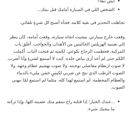
أيش تبغا؟
الشخص اللي في السيارة أمامك قتل بنتك…
تجاهلت التحذير في بقية كلامه. فجأة أصبح كل شيءٍ تلقائي.
وقفت خارج سيارتي. مشيت اتجاه سيارته. وقفت أمامه، كان ينظر
إلي بعينيه الهزيلتين الخاليتين من الأهداب والحواجب. أغلَق باب
المركبة، فحطمت الزجاج بكوعي. لكمته ثم فتحت الباب. أكملت
اللكم حتى لم أعد أرى بياض جلده. كنت لا أستمع لشيءٍ وأنا أضرب.
لا صوت ارتطام مفاصلي بوجنته. ولا صوت تهشيم عظام وجهه. ولا
الصوت الرطب الذي نتج عن ضربي لكيسٍ خشن مليء بالدماء
والعظام المحطمة. لم استمع لهذا كله، مثلما لم استمع لمّا نبهني
الصوت.
…عندك الخيار؛ إذا قتلته راح تنتقم منك عصبته كلها، وإذا تركته
ما بيجيك شيء.