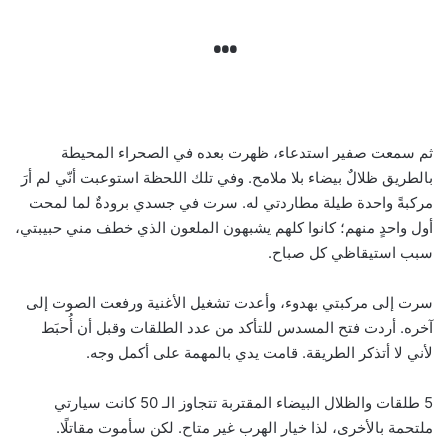
…
ثم سمعت صفير استدعاء، ظهرت بعده في الصحراء المحيطة
بالطريق ظلالٌ بيضاء بلا ملامح. وفي تلك اللحظة استوعبت أنّي لم أرَ
مركبةً واحدة طيلة مطاردتي له. سرت في جسدي برودةٌ لما لمحت
أول واحدٍ منهم؛ كانوا كلهم يشبهون الملعون الذي خطف مني حبيبتي،
سبب استيقاظي كل صباح.
سرت إلى مركبتي بهدوء، وأعدت تشغيل الأغنية ورفعت الصوت إلى
آخره. أردت فتح المسدس للتأكد من عدد الطلقات وقبل أن أُحبَط
لأني لا أتذكر الطريقة. قامت يدي بالمهمة على أكمل وجه.
5 طلقات والظلال البيضاء المقتربة تتجاوز الـ 50 كانت سيارتي
ملتحمة بالأخرى، لذا خيار الهرب غير متاح. لكن سأموت مقاتلًا.