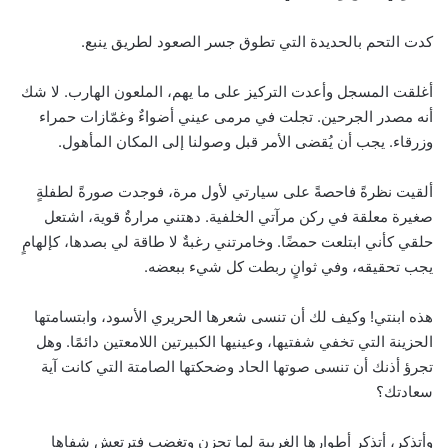
كدت التحم بالحديدة التي تطوق جسر الصعود لطريق ينبع.
أغلقت المسجل وأعدت التركيز على ما يهم، الملعون الهارب. لا شك
أنه مصدر الجرحين. تجلت في مرمى عيني أضواءٌ وغمّازات حمراء
وزرقاء. يجب أن يُقضى الأمر قبل وصولنا إلى المكان المأهول.
ألقيت نظرةً فاحصةً على سيارتي لأول مرة، فوجدت صورةً لطفلةٍ
صغيرة معلقة في ركن مرآتي الخلفية. دهتني مرارةٌ قوية، اشتعل
حلقي كأني ابتلعت حمضًا. وخامرتني رغبةٌ لا طاقة لي بصدها، كإلهامٍ
يجب تحقيقه، وفي ثوانٍ ربطت كل شيء ببعضه.
هذه ابنتي! وكيف لك أن تنسى شعرها الحريري الأسود، وابتسامتها
الحزينة التي تخفي شفتيها، وعينيها الكبيرتين اللامعتين دائمًا. وهل
تجرؤ أذنك أن تنسى صوتها الحاد وضحكتها الصامتة التي كانت آية
سعادتك؟
وأتذكر، أتذكر أطوارها الغريبة لما تحزن وتغضب فترتعش شفاها