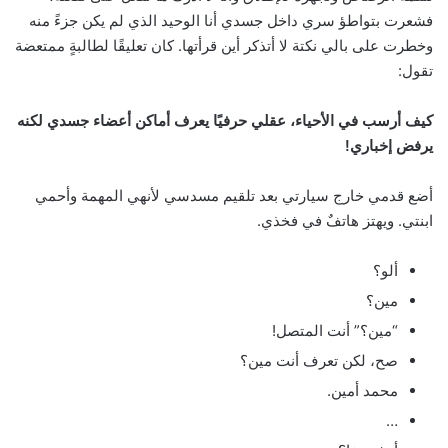
فشعرت بتواطؤ سري داخل جسدي أنا الوحيد الذي لم يكن جزءً منه
وخطرت على بالي نكتة لا أتذكر أين قرأتها. كان تعليقًا لطالبةٍ ممتعضة
تقول:
كيف أرسب في الأحياء، عقلي حرفيًا يعرف أماكن أعضاء جسدي لكنه
يرفض إخباري!
أضع قدمي خارج سيارتي بعد تلقيم مسدسي لأنهي المهمة وأحمي
ابنتي. ويهتز هاتفٌ في فخذي.
ألو؟
مين؟
“مين؟” أنت المتصل!
صح، لكن تعرف أنت مين؟
محمد أمين.
…