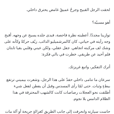
لحقت الرجل القبيح وجرحٌ عميقٌ غامض يحترق داخلي.
أهو مسببّه؟
توازينا مجددًا. أعطيته نظرة فاحصة، فبدى جلده يسيح عن وجهه. أقبح
وجه رأيته في حياتي، كان كالمرشميليو الذائب. زيّف حركةً وكأنه على
وشك لف مركبته اتجاهي. جفل عقلي، ولكن عيني وقلبي بقيا ثابتان
فلم أحيد عن طريقي. خطرت في بالي فكرة:
أترك التفكير، واتبع غريزتك.
سرعان ما تنامى داخلي حقدٌ على هذا الرجل، وشعرت بيميني ترتفع
ببطءٍ وثبات. حتى لمّا رأى المسدس وقبل أن يفطن لفعل شيء
أطلقت نحو العجلات رصاصات كانت كالشهب المحترقة في هذا
الظلام الدامس بلا نجوم.
حاست سيارته وانحرفت إلى جانب الطريق كغزالةٍ جريحة أو آلة مات