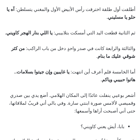
أطلقت أول طلقة اخترقت رأس الأبيض الأول والمغني يتسلطن:
آه يا
حلو يا مسليني.
ثم الثانية قطعت اليد التي أمسكت بتلابيبي:
يا اللي بنار الهجر كاويني.
والثالثة والرابعة كانت في صدر واحدٍ دخل من باب الراكب:
من كثر
شوقي عليك ما بنام
.
أما الخامسة فلم أعرف أين انتهت:
يا غايبين وإن جيتوا بسلامات..
هاتوا حبيبي وياكم.
أشعر بوعيي ينفلت عائدًا إلى المكان الهلامي. أضع يدي بين صدري
وقميصي لألامس صورة ابنتي سارة. وفي بالي أني قريبٌ لملاقاتها،
حتى أني أصبحت أراها وأسمعها:
بابا، أيش يعني كاويني؟