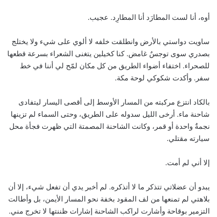
أوه، أنا لست المطارَد أنا المطارِد. عجيب.
ساويت دواستي بالأرض وانطلقت خلفه لا ألوي على شيء ولا يختلج
بصدري سوى توجسٌ غامض. كنا كخيلين يتغنى الشعراء بسرعة قطعها
للصحراء. اختفاء أضواء الطريق من كل مكان لمّح لي أننا في خط
سفر. وأكدت شكوكي لوحة مكة.
بالكاد انتزع مركبته من المسار الأوسط إلى أقصى اليسار ليتفادى
شاحنة ماء. أرخى الليل سدوله على الطريق، وحتى السماء لم تزينها
نجمةٌ واحدة أو قمر، وكانت الشاحنة المصمتة التي ظهرت فجأة محل
سيارته مقتلي.
إلا أني لم أمت.
يبدو أن عضلاتي تتذكر ما لا أتذكره. لم أخبر يدي أن تفعل شيء، إلا أن
بلاهتي لم تمنعها من لف المقود بخفة نحو المسار الأيمن، بل وأطالت
التزمير بوقاحة وأشارت لراكب الشاحنة إشارات ظننتها لا تخرج مني.