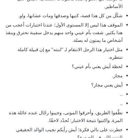
الأساطير.
شكّل من كل هذا قصة، كتبها وصدقها ومات عشانها، واو.
الموقف هذا ليس إلا المستوى الأول؛ عندنا اختبارات أعجب من
هذا بكثير. شفت بأم عيني واحد منهم يدخل سفينة تحترق وينقذ
أشخاص ما يمتون له بصلة.
مثل اختيار هذا الرجل الانتقام لـ “ابنته” مع إن قبيلة كاملة
تنتظره.
لحظة أيش يعني بأم عيني؟
مجاز.
أيش يعني مجاز؟
..
..
نظّفوا الطريق، وأحرقوا الموتى، وجيبوا رجّال عنده عائلة هذه
المرة. واكتبوا نتيجة الاختبار: تُحدّد لاحقًا.
خطرت على بالي فكرة؛ أيش رأيكم نجيب الوالد الحقيقي
للبنت اللي في الصورة؟