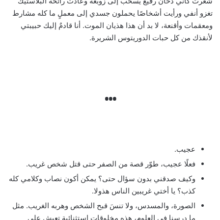
شعرت كأني دخانٌ رفيع يسحب إلى زوبعة وعادت رائحة البلاستيك
تغزو أنفي ورأيت أشخاصًا يحملون جسدي إلى معملٍ ما كله مشارط
ومعقمات وأقنعة، لا بد أن هذا هذيان الموت. أنا قادمٌ إليك حبيبتي
لأنقذك من كل حبات الدوريتوس الشريرة.
…
عجيب.
فعلًا عجيب، طوّر قصة من الصفر حتى قتل شخص غريب.
وكيف صدقني بدون سؤال حتى؟ يمكن أكون نصاب وكلامي كله
كذب؟ يا أختي غريبين الناس هذولا.
الصورة، والمسدس، ولا تنسَ قبح الشخص وهربه الغريب. مثل
ما درسنا في العلوم، هذه مخلوقات استثنائية تعيش على