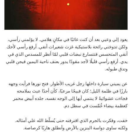
يعود إلي وعيي بعد أن كنت غائبًا في مكانٍ هلامي. لا يؤلمني رأسي،
ولكن تدوخني رائحة بلاستيكية غزت شعيرات أنفي. أرفع رأسي لأحك
أنفي المتحسس فتتسارع نبضات قلبي لمّا أنظر للمسدس الذي في
يدي. أرفع رأسي قليلًا لأجد مقودًا يدور بعنف ناحية اليمين فيجن قلبي
وتدق طبوله.
عن يميني سيارة داخلها رجل غريب الأطوار. فتح نورها فرأيت وجهه
بارزًا في ظلمة الليل؛ كان قبيحًا مرعبًا، كأن أحدًا عبث بملامحه
فجاءت عشوائيةً لا ينتمي أيها إلى الوجه نفسه، جلده أبيض محمر
كعظمة بيضاء غُمِّست في سطل دم.
خفت، وفكرت بالجرم الذي اقترفته حتى يُسلّط الله علي أمثاله.
ولكنه ساوى دواسة البنزين بالأرض وأنطلق هاربًا كرصاصة.